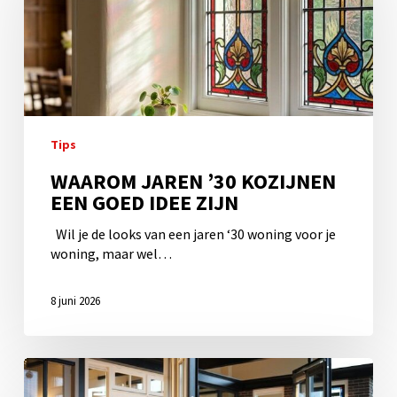
kozijnen
een
goed
idee
zijn
Tips
WAAROM JAREN ’30 KOZIJNEN
EEN GOED IDEE ZIJN
Wil je de looks van een jaren ‘30 woning voor je
woning, maar wel…
8 juni 2026
Kom
langs