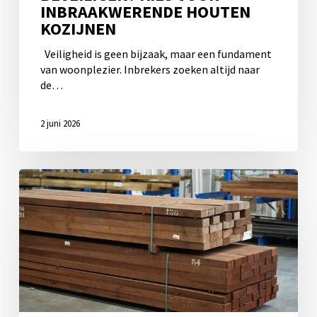
INBRAAKWERENDE HOUTEN
KOZIJNEN
Veiligheid is geen bijzaak, maar een fundament
van woonplezier. Inbrekers zoeken altijd naar
de…
2 juni 2026
Mahonie
vs.
Red
Grandis:
Welke
houtsoort
past
bij
jouw
project?