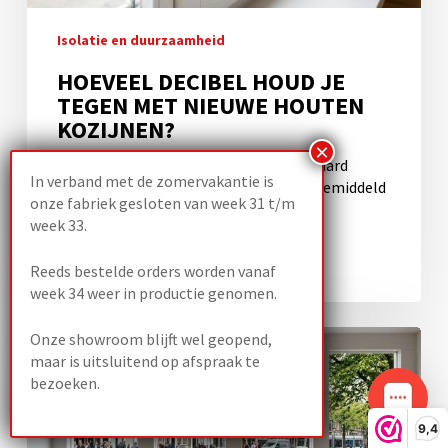
Isolatie en duurzaamheid
HOEVEEL DECIBEL HOUD JE
TEGEN MET NIEUWE HOUTEN
KOZIJNEN?
Met nieuwe houten kozijnen en standaard
In verband met de zomervakantie is
hoogrendementsglas (HR++) houd je gemiddeld
onze fabriek gesloten van week 31 t/m
30 tot 35…
week 33.
7 juni 2026
Reeds bestelde orders worden vanaf
week 34 weer in productie genomen.
Hoeveel
Onze showroom blijft wel geopend,
geluid
maar is uitsluitend op afspraak te
houden
bezoeken.
houten
kozijnen
9,4
tegen?