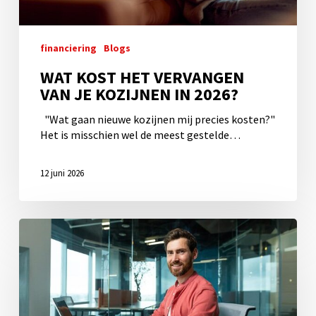
2026?
financiering
Blogs
WAT KOST HET VERVANGEN
VAN JE KOZIJNEN IN 2026?
"Wat gaan nieuwe kozijnen mij precies kosten?"
Het is misschien wel de meest gestelde…
12 juni 2026
Zakelijk
inkopen
bij
Houten
Kozijn
Outlet: