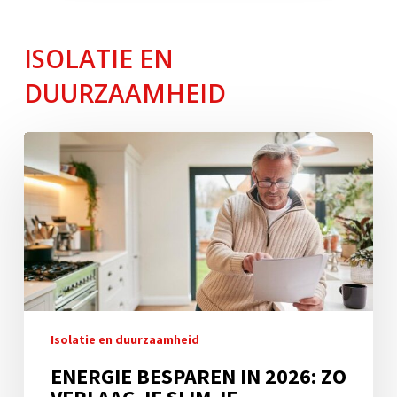
ISOLATIE EN
DUURZAAMHEID
Energie
besparen
in
2026:
Zo
verlaag
je
slim
je
maandlasten
Isolatie en duurzaamheid
ENERGIE BESPAREN IN 2026: ZO