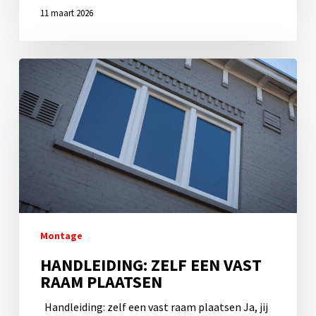
11 maart 2026
Handleiding:
zelf
een
vast
raam
plaatsen
Montage
HANDLEIDING: ZELF EEN VAST
RAAM PLAATSEN
Handleiding: zelf een vast raam plaatsen Ja, jij