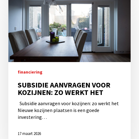
aanvragen
voor
kozijnen:
zo
werkt
het
financiering
SUBSIDIE AANVRAGEN VOOR
KOZIJNEN: ZO WERKT HET
Subsidie aanvragen voor kozijnen: zo werkt het
Nieuwe kozijnen plaatsen is een goede
investering…
17 maart 2026