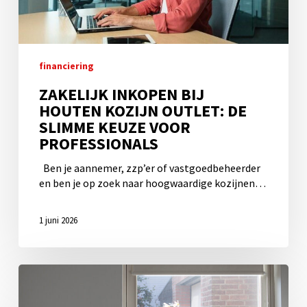
De
slimme
keuze
voor
professionals
financiering
ZAKELIJK INKOPEN BIJ
HOUTEN KOZIJN OUTLET: DE
SLIMME KEUZE VOOR
PROFESSIONALS
Ben je aannemer, zzp’er of vastgoedbeheerder
en ben je op zoek naar hoogwaardige kozijnen…
1 juni 2026
Welke
subsidies
zijn