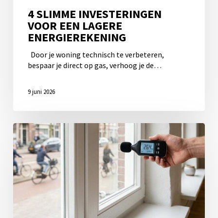
4 SLIMME INVESTERINGEN
VOOR EEN LAGERE
ENERGIEREKENING
Door je woning technisch te verbeteren,
bespaar je direct op gas, verhoog je de…
9 juni 2026
Hoeveel
decibel
houd
je
tegen
met
nieuwe
houten
kozijnen?