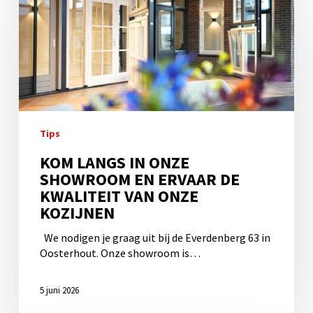
in
onze
showroom
en
ervaar
de
kwaliteit
van
onze
Tips
kozijnen
KOM LANGS IN ONZE
SHOWROOM EN ERVAAR DE
KWALITEIT VAN ONZE
KOZIJNEN
We nodigen je graag uit bij de Everdenberg 63 in
Oosterhout. Onze showroom is…
5 juni 2026