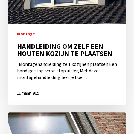
te
plaatsen
Montage
HANDLEIDING OM ZELF EEN
HOUTEN KOZIJN TE PLAATSEN
Montagehandleiding zelf kozijnen plaatsen Een
handige stap-voor-stap uitleg Met deze
montagehandleiding leer je hoe…
11 maart 2026
Montagehandleiding
zelf
een