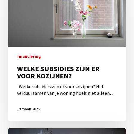
er
voor
kozijnen?
financiering
WELKE SUBSIDIES ZIJN ER
VOOR KOZIJNEN?
Welke subsidies zijn er voor kozijnen? Het
verduurzamen van je woning hoeft niet alleen…
19 maart 2026
Subsidie