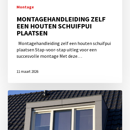
Montage
MONTAGEHANDLEIDING ZELF
EEN HOUTEN SCHUIFPUI
PLAATSEN
Montagehandleiding zelf een houten schuifpui
plaatsen Stap-voor-stap uitleg voor een
succesvolle montage Met deze…
11 maart 2026
Handleiding
om
zelf
een
houten
kozijn