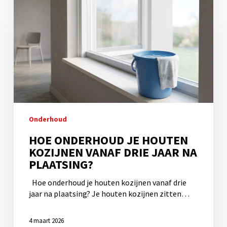
onderhoud
je
houten
kozijnen
vanaf
drie
jaar
na
plaatsing?
Onderhoud
HOE ONDERHOUD JE HOUTEN
KOZIJNEN VANAF DRIE JAAR NA
PLAATSING?
Hoe onderhoud je houten kozijnen vanaf drie
jaar na plaatsing? Je houten kozijnen zitten…
4 maart 2026