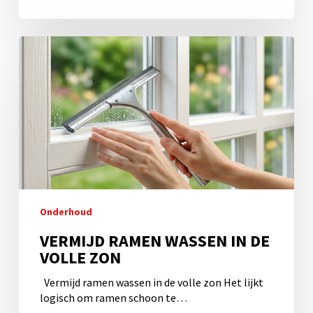
Vermijd
ramen
wassen
in
de
volle
zon
Onderhoud
VERMIJD RAMEN WASSEN IN DE
VOLLE ZON
Vermijd ramen wassen in de volle zon Het lijkt
logisch om ramen schoon te…