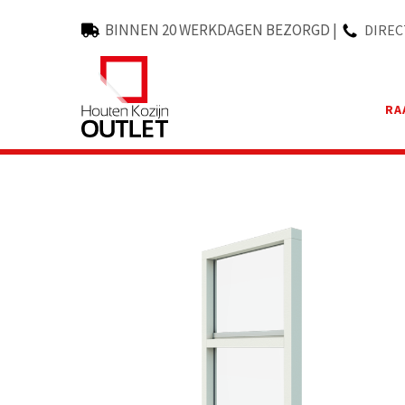
Skip
?>
to
BINNEN
20 WERKDAGEN
BEZORGD |
DIREC
main
content
RA