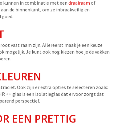
 ze kunnen in combinatie met een
draairaam
of
 aan de binnenkant, om ze inbraakveilig en
d goed.
T
root vast raam zijn. Allereerst maak je een keuze
ook mogelijk. Je kunt ook nog kiezen hoe je de vakken
oeren.
 KLEUREN
raciet. Ook zijn er extra opties te selecteren zoals:
R ++ glas is een isolatieglas dat ervoor zorgt dat
parend perspectief.
OR EEN PRETTIG