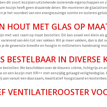
ebben dit soort kozijnen uitstekende isolerende eigenschappen en
am kozijn heeft geen draaiende delen. We monteren de glaslatten
n je het voordeel van een energiezuinige ruimte en isoleren gelui
AN HOUT MET GLAS OP MAA
jn met vast raam op maat bestellen. Dit kan zowel een klein als g
variërend van één tot vier vakken. Wil je meer vakken, dan is dat 
un je de gewenste breedte en hoogte in millimeters handmatig inv
S BESTELBAAR IN DIVERSE
e bestellen. We beschikken over de kleuren: crème, lichtgrijs en ant
s en een kozijn met HR++ met eenzijdig gelaagd veiligheidsglas. H
wij aan vanuit een duurzaam, kwalitatief hoogstaand en kostenbes
EF VENTILATIEROOSTER VO