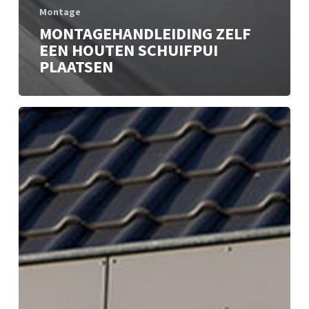
Montage
MONTAGEHANDLEIDING ZELF
EEN HOUTEN SCHUIFPUI
PLAATSEN
Handleiding
om
zelf
een
houten
kozijn
te
plaatsen