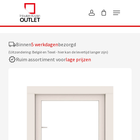
Skip
?>
to
main
content
Binnen
5 werkdagen
bezorgd
(Uitzondering: België en Texel - hier kan de levertijd langer zijn)
Ruim assortiment voor
lage prijzen