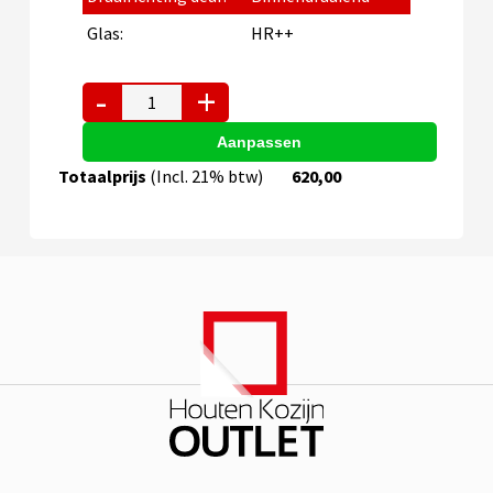
Glas:
HR++
-
+
Draaikiepraam
rechts
draaiend
-
Totaalprijs
(Incl. 21% btw)
620,00
900
mm
x
1250
mm
(24
uurskozijn)
aantal