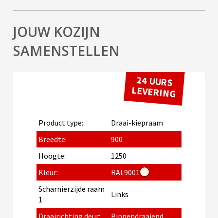
JOUW KOZIJN
SAMENSTELLEN
24 UURS
LEVERING
Product type:
Draai-kiepraam
Breedte:
900
Hoogte:
1250
Kleur:
RAL9001
Scharnierzijde raam
Links
1:
Draairichting deur:
Binnendraaiend