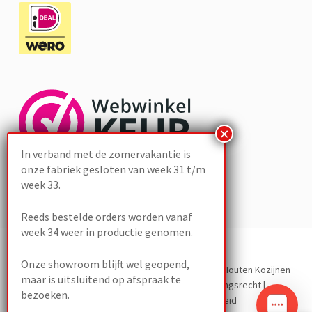
In verband met de zomervakantie is
onze fabriek gesloten van week 31 t/m
week 33.
Reeds bestelde orders worden vanaf
week 34 weer in productie genomen.
Onze showroom blijft wel geopend,
Development door
The Sequel
– Copyright 2023 Houten Kozijnen
maar is uitsluitend op afspraak te
Outlet -
Algemene Voorwaarden
|
Herroepingsrecht
|
bezoeken.
Privacybeleid
|
Klachten
|
Cookiebeleid