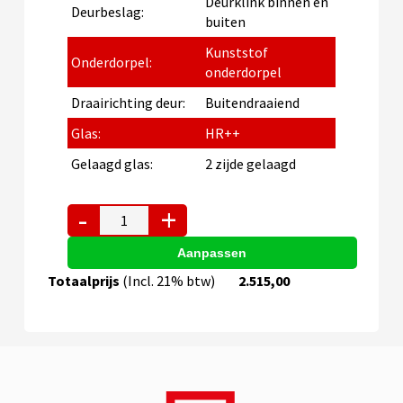
Deurklink binnen en
Deurbeslag:
buiten
Kunststof
Onderdorpel:
onderdorpel
Draairichting deur:
Buitendraaiend
Glas:
HR++
Gelaagd glas:
2 zijde gelaagd
-
+
Tuindeur
kozijn
rechts
-
Totaalprijs
(Incl. 21% btw)
2.515,00
1952
x
2206
mm
(24-
uurskozijn)