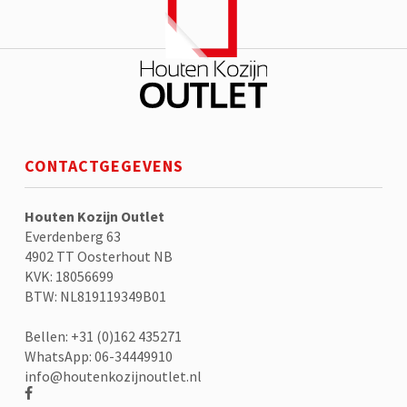
aantal
CONTACTGEGEVENS
Houten Kozijn Outlet
Everdenberg 63
4902 TT Oosterhout NB
KVK: 18056699
BTW: NL819119349B01
Bellen: +31 (0)162 435271
WhatsApp: 06-34449910
info@houtenkozijnoutlet.nl