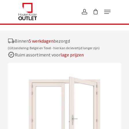
Skip
?>
to
main
content
Binnen
5 werkdagen
bezorgd
(Uitzondering: België en Texel - hier kan de levertijd langer zijn)
Ruim assortiment voor
lage prijzen