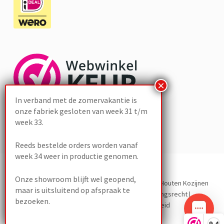
In verband met de zomervakantie is
onze fabriek gesloten van week 31 t/m
week 33.
Reeds bestelde orders worden vanaf
week 34 weer in productie genomen.
Onze showroom blijft wel geopend,
Development door
The Sequel
– Copyright 2023 Houten Kozijnen
maar is uitsluitend op afspraak te
Outlet -
Algemene Voorwaarden
|
Herroepingsrecht
|
bezoeken.
Privacybeleid
|
Klachten
|
Cookiebeleid
9,4